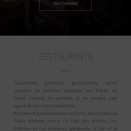
DÉCOUVRIR
RESTAURANTS
Gourmands, gourmets, gastronomes, venez
savourer de délicieux moments aux Étangs de
Corot, hameau de quiétude et de verdure tant
apprécié des Impressionnistes.
Restaurant gastronomique Le Corot, deux étoiles au
Guide Michelin, bistrot Le Café des Artistes, Les
Paillotes et son ambiance guinguette, le bar et le