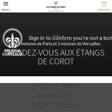
RÉSERVER
RÉSERVER
MENU
À 15 minutes de Paris et 5 minutes de Versailles
RENDEZ-VOUS AUX ÉTANGS
DE COROT
PRÈS DE PARIS
LA BEAUTÉ
D'UN TABLEAU