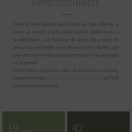
IMPRESSIONNISTE
Dans la belle lumière des étangs de Ville d’Avray, si
chère au peintre Corot, notre hôtel 4 étoiles invite à
la villégiature, à la douceur de vivre. On y vient en
1
2
3
4
5
6
amoureux, en famille, pour découvrir ses secrets, son
luxe discret, ses déjeuners au bord de l’eau, sa magie
et sa poésie.
Notre havre de paix au cœur de la nature est aussi le
cadre rêvé pour
organiser votre évènement
qu’il soit
privé ou professionnel.
19
42
e siècle