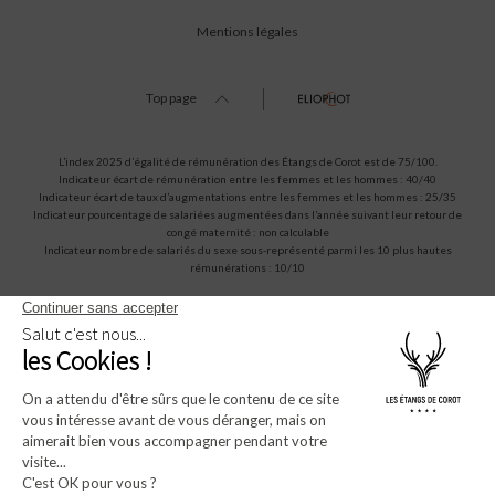
Mentions légales
Top page
L’index 2025 d’égalité de rémunération des Étangs de Corot est de 75/100.
Indicateur écart de rémunération entre les femmes et les hommes : 40/40
Indicateur écart de taux d’augmentations entre les femmes et les hommes : 25/35
Indicateur pourcentage de salariées augmentées dans l’année suivant leur retour de
congé maternité : non calculable
Indicateur nombre de salariés du sexe sous-représenté parmi les 10 plus hautes
rémunérations : 10/10
Amadeus (1A)
Sabre (AA)
Apollo/Galileo (UA)
Worldspan (TW)
WBORYEDC
WB392676
WBG6184
WBCOROT
* Champs obligatoires.Ces informations restent confidentielles et ne seront jamais
diffusées à quelque organisme que ce soit.
** En soumettant ce formulaire, j'accepte que les informations saisies dans ce
formulaire soient utilisées et traitées pour permettre de me recontacter, dans le cadre
de ma demande d'informations, que ce soit par mail, ou téléphone.