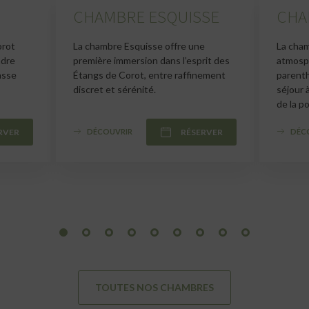
CHAMBRE ESQUISSE
CHA
orot
La chambre Esquisse offre une
La cham
adre
première immersion dans l’esprit des
atmosph
asse
Étangs de Corot, entre raffinement
parenth
discret et sérénité.
séjour 
de la po
RVER
DÉCOUVRIR
RÉSERVER
DÉC
1
2
3
4
5
6
7
8
9
TOUTES NOS CHAMBRES