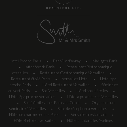
Hotel Proche Paris
Bar Ville d'Avray
Mariages Paris
•
•
After Work Paris
Restaurant Bistronomique
•
•
Versailles
Restaurant Gastronomique Versailles
•
•
Restaurant étoilé Paris
Versailles Hôtel
Hotel spa
•
•
proche Paris
Hôtel Restaurant Versailles
Séminaire
•
•
au vert Paris
Spa Versailles
Hôtel spa 4 étoiles
•
•
•
Hôtel Spa proche Versailles
Hôtel à proximité de Versailles
•
Spa 4 étoiles : Les Bains de Corot
Organiser un
•
•
séminaire à Versailles
Salle de réception à Versailles
•
•
Hôtel de charme proche Paris
Versailles restaurant
•
•
Hôtel 4 étoiles versailles
Hôtel spa dans les Yvelines
•