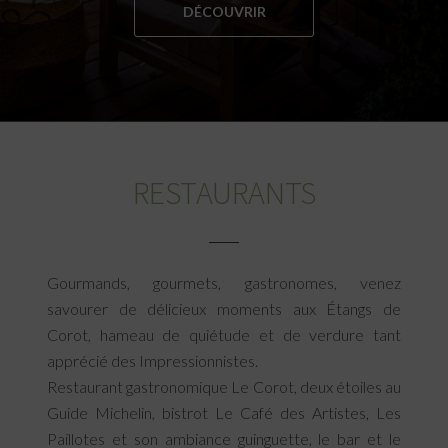
DÉCOUVRIR
RESTAURANTS
Gourmands, gourmets, gastronomes, venez
savourer de délicieux moments aux Étangs de
Corot, hameau de quiétude et de verdure tant
apprécié des Impressionnistes.
Restaurant gastronomique Le Corot, deux étoiles au
Guide Michelin, bistrot Le Café des Artistes, Les
Paillotes et son ambiance guinguette, le bar et le