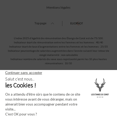
Mentions légales
Top page
L’index 2025 d’égalité de rémunération des Étangs de Corot est de 75/100.
Indicateur écart de rémunération entre les femmes et les hommes : 40/40
Indicateur écart de taux d’augmentations entre les femmes et les hommes : 25/35
Indicateur pourcentage de salariées augmentées dans l’année suivant leur retour de
congé maternité : non calculable
Indicateur nombre de salariés du sexe sous-représenté parmi les 10 plus hautes
rémunérations : 10/10
Amadeus (1A)
Sabre (AA)
Apollo/Galileo (UA)
Worldspan (TW)
WBORYEDC
WB392676
WBG6184
WBCOROT
* Champs obligatoires.Ces informations restent confidentielles et ne seront jamais
diffusées à quelque organisme que ce soit.
** En soumettant ce formulaire, j'accepte que les informations saisies dans ce
formulaire soient utilisées et traitées pour permettre de me recontacter, dans le cadre
de ma demande d'informations, que ce soit par mail, ou téléphone.