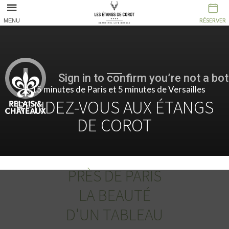
RÉSERVER
RÉSERVER
MENU
À 15 minutes de Paris et 5 minutes de Versailles
RENDEZ-VOUS AUX ÉTANGS
DE COROT
PRÈS DE PARIS
LA BEAUTÉ
D'UN TABLEAU