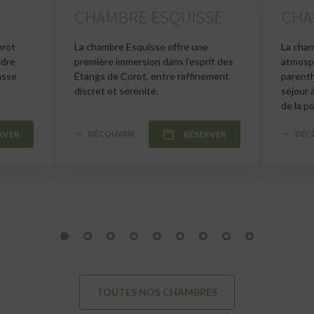
CHAMBRE ESQUISSE
CHA
orot
La chambre Esquisse offre une
La cham
adre
première immersion dans l’esprit des
atmosph
asse
Étangs de Corot, entre raffinement
parenth
discret et sérénité.
séjour 
de la po
RVER
DÉCOUVRIR
RÉSERVER
DÉC
1
2
3
4
5
6
7
8
9
TOUTES NOS CHAMBRES