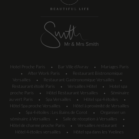
Hotel Proche Paris
Bar Ville d'Avray
Mariages Paris
•
•
After Work Paris
Restaurant Bistronomique
•
•
Versailles
Restaurant Gastronomique Versailles
•
•
Restaurant étoilé Paris
Versailles Hôtel
Hotel spa
•
•
proche Paris
Hôtel Restaurant Versailles
Séminaire
•
•
au vert Paris
Spa Versailles
Hôtel spa 4 étoiles
•
•
•
Hôtel Spa proche Versailles
Hôtel à proximité de Versailles
•
Spa 4 étoiles : Les Bains de Corot
Organiser un
•
•
séminaire à Versailles
Salle de réception à Versailles
•
•
Hôtel de charme proche Paris
Versailles restaurant
•
•
Hôtel 4 étoiles versailles
Hôtel spa dans les Yvelines
•