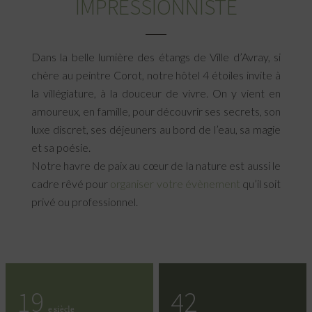
IMPRESSIONNISTE
Dans la belle lumière des étangs de Ville d’Avray, si
chère au peintre Corot, notre hôtel 4 étoiles invite à
la villégiature, à la douceur de vivre. On y vient en
1
2
3
4
5
6
amoureux, en famille, pour découvrir ses secrets, son
luxe discret, ses déjeuners au bord de l’eau, sa magie
et sa poésie.
Notre havre de paix au cœur de la nature est aussi le
cadre rêvé pour
organiser votre évènement
qu’il soit
privé ou professionnel.
19
42
e siècle