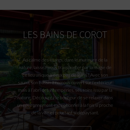
LES BAINS DE COROT
Au calme des étangs, dans le murmure de la
nature, laissez-vous transporter par la magie de
ce lieu unique à deux pas de Paris ! Avec son
sauna, son bassin à remous ouvert sur l’extérieur
mais à l’abri des intempéries, ses soins issu par la
nature. Découvrez le bonheur de se relaxer dans
un environnement exceptionnel à la fois si proche
de la ville et pourtant si dépaysant.