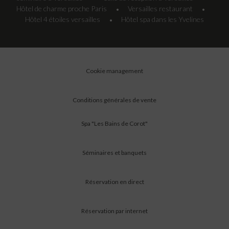
Hôtel de charme proche Paris
Versailles restaurant
•
•
Hôtel 4 étoiles versailles
Hôtel spa dans les Yvelines
•
Cookie management
Conditions générales de vente
Spa "Les Bains de Corot"
Séminaires et banquets
Réservation en direct
Réservation par internet