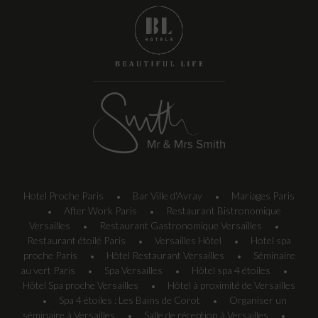
Hotel Proche Paris
Bar Ville d'Avray
Mariages Paris
•
•
After Work Paris
Restaurant Bistronomique
•
•
Versailles
Restaurant Gastronomique Versailles
•
•
Restaurant étoilé Paris
Versailles Hôtel
Hotel spa
•
•
proche Paris
Hôtel Restaurant Versailles
Séminaire
•
•
au vert Paris
Spa Versailles
Hôtel spa 4 étoiles
•
•
•
Hôtel Spa proche Versailles
Hôtel à proximité de Versailles
•
Spa 4 étoiles : Les Bains de Corot
Organiser un
•
•
séminaire à Versailles
Salle de réception à Versailles
•
•