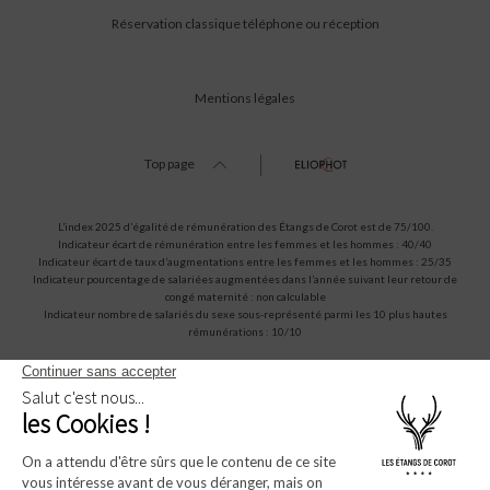
Réservation classique téléphone ou réception
Mentions légales
Top page
L’index 2025 d’égalité de rémunération des Étangs de Corot est de 75/100.
Indicateur écart de rémunération entre les femmes et les hommes : 40/40
Indicateur écart de taux d’augmentations entre les femmes et les hommes : 25/35
Indicateur pourcentage de salariées augmentées dans l’année suivant leur retour de
congé maternité : non calculable
Indicateur nombre de salariés du sexe sous-représenté parmi les 10 plus hautes
rémunérations : 10/10
Amadeus (1A)
Sabre (AA)
Apollo/Galileo (UA)
Worldspan (TW)
WBORYEDC
WB392676
WBG6184
WBCOROT
* Champs obligatoires.Ces informations restent confidentielles et ne seront jamais
diffusées à quelque organisme que ce soit.