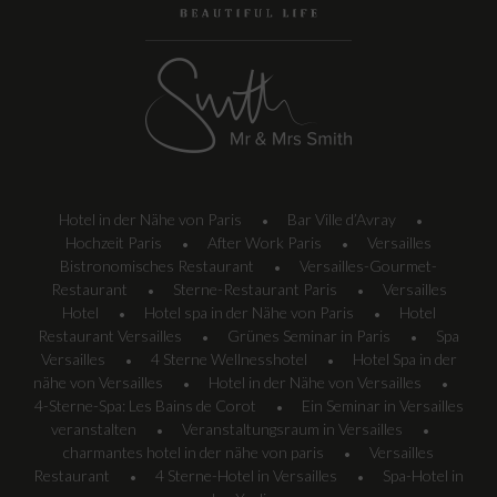
Hotel in der Nähe von Paris
Bar Ville d’Avray
•
•
Hochzeit Paris
After Work Paris
Versailles
•
•
Bistronomisches Restaurant
Versailles-Gourmet-
•
Restaurant
Sterne-Restaurant Paris
Versailles
•
•
Hotel
Hotel spa in der Nähe von Paris
Hotel
•
•
Restaurant Versailles
Grünes Seminar in Paris
Spa
•
•
Versailles
4 Sterne Wellnesshotel
Hotel Spa in der
•
•
nähe von Versailles
Hotel in der Nähe von Versailles
•
•
4-Sterne-Spa: Les Bains de Corot
Ein Seminar in Versailles
•
veranstalten
Veranstaltungsraum in Versailles
•
•
charmantes hotel in der nähe von paris
Versailles
•
Restaurant
4 Sterne-Hotel in Versailles
Spa-Hotel in
•
•