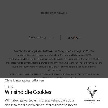
Rechtlicher hinweis
Seitenanfang
Der Gleichstellungsindex 2025 von Les Étangs de Corot liegt bei 75/100.
Indikator für das Lohngefälle zwischen Frauen und Männern: 40/40
Indikator für das Gehaltserhöhungsgefälle zwischen Frauen und Männern: 25/35
Indikator für den Prozentsatz der Arbeitnehmerinnen, die im Jahr nach ihrer Rückkehr
aus dem Mutterschaftsurlaub eine Gehaltserhöhung erhalten haben: nicht
berechenbar.
Indikator für die Anzahl der Arbeitnehmer des unterrepräsentierten Geschlechts
unter den 10 höchsten Gehältern: 10/10.
Amadeus (1A)
Sabre (AA)
Apollo/Galileo (UA)
Worldspan (TW)
WBORYEDC
WB392676
WBG6184
WBCOROT
* Pflichtfelder .Diese Informationen werden vertraulich behandelt und nicht
anderwärtig weitergegeben