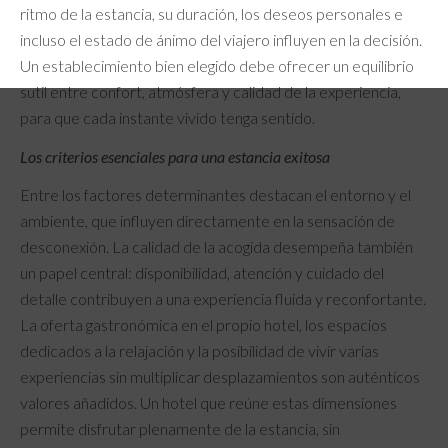
ritmo de la estancia, su duración, los deseos personales e
incluso el estado de ánimo del viajero influyen en la decisión.
Un establecimiento bien elegido debe ofrecer un equilibrio
sutil entre confort, atmósfera y calidad de la experiencia,
para que cada instante vivido tenga sentido.
Los criterios esenciales para una estancia exitosa
Entre los factores determinantes destacan el entorno y el
ambiente, que influyen directamente en la sensación de
desconexión. La calidad de la acogida desempeña también
un papel central: disponibilidad, atención y cuidado del
detalle contribuyen a una experiencia fluida y reconfortante.
La oferta gastronómica en el propio hotel, los espacios
dedicados a la relajación y la posibilidad de vivir varias
experiencias sin multiplicar desplazamientos son auténticos
valores añadidos. Un hotel que reúne estas dimensiones
permite disfrutar plenamente de la estancia, sin