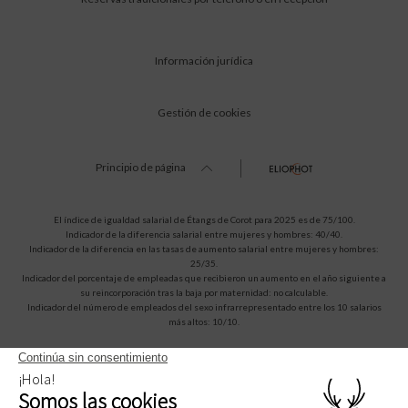
Información jurídica
Gestión de cookies
Principio de página
El índice de igualdad salarial de Étangs de Corot para 2025 es de 75/100.
Indicador de la diferencia salarial entre mujeres y hombres: 40/40.
Indicador de la diferencia en las tasas de aumento salarial entre mujeres y hombres:
25/35.
Indicador del porcentaje de empleadas que recibieron un aumento en el año siguiente a
su reincorporación tras la baja por maternidad: no calculable.
Indicador del número de empleados del sexo infrarrepresentado entre los 10 salarios
más altos: 10/10.
Amadeus (1A)
Sabre (AA)
Apollo/Galileo (UA)
Worldspan (TW)
WBORYEDC
WB392676
WBG6184
WBCOROT