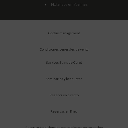
Hotel spa en Yvelines
•
Cookie management
Condiciones generales de venta
Spa «Les Bains de Corot
Seminarios y banquetes
Reserva en directo
Reservas en línea
Reservas tradicionales por teléfono o en recepción