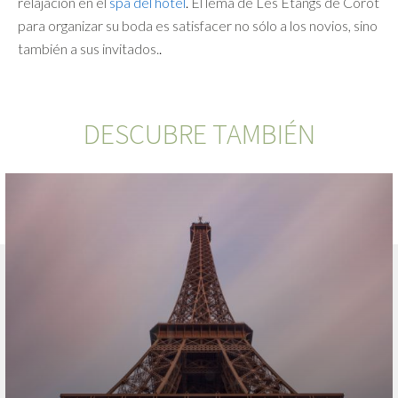
relajación en el
spa de
l
h
o
tel
.
El lema de Les Étangs de Corot
para organizar su boda es satisfacer no sólo a los novios, sino
también a sus invitados.
.
DESCUBRE TAMBIÉN