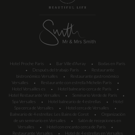
Hotel Proche Paris
Bar Ville d'Avray
Bodas en París
•
•
Después del trabajo París
Restaurante
•
•
bistronómico Versalles
Restaurante gastronómico
•
Versalles
Restaurante con estrella Michelin París
•
•
Hotel Versailles es
Hotel balneario cerca de París
•
•
Hotel Restaurante Versalles
Seminario Verde de París
•
•
Spa Versalles
Hotel balneario de 4 estrellas
Hotel
•
•
Spa cerca de Versalles
Hotel cerca de Versalles
•
•
Balneario de 4 estrellas: Les Bains de Corot
Organización
•
de un seminario en Versalles
Salón de recepciones en
•
Versalles
Hotel con encanto cerca de París
•
•
Restaurante Versalles
Hotel de 4 estrellas en Versalles
•