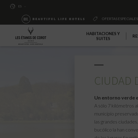
ES
OFERTAS ESPECIALES
HABITACIONES Y
RE
SUITES
CIUDAD 
Un entorno verde e
A sólo 7 kilómetros a
municipio preservado, 
las grandes ciudades.
bucólico la han conv
de los lugares favorit