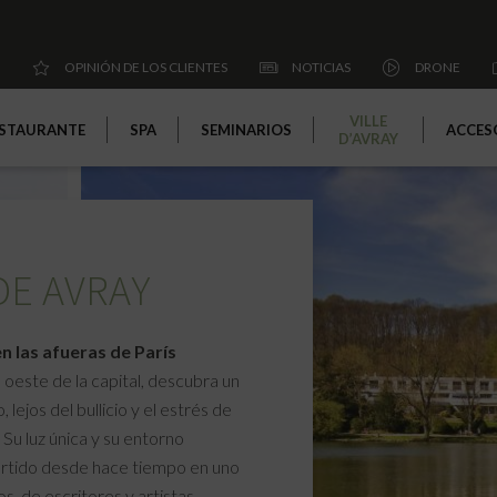
OPINIÓN DE LOS CLIENTES
NOTICIAS
DRONE
VILLE
STAURANTE
SPA
SEMINARIOS
ACCES
D’AVRAY
DE AVRAY
n las afueras de París
l oeste de la capital, descubra un
lejos del bullicio y el estrés de
 Su luz única y su entorno
ertido desde hace tiempo en uno
os de escritores y artistas.