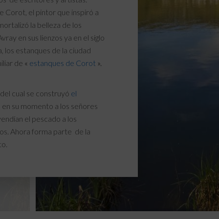
 Corot, el pintor que inspiró a
mortalizó la belleza de los
vray en sus lienzos ya en el siglo
, los estanques de la ciudad
iliar de
«
esta
nques de Corot
».
 del cual se construyó
el
 en su momento a los señores
 vendían el pescado a los
os. Ahora forma parte de la
to.