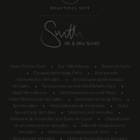
Hotel Proche Paris
Bar Ville d'Avray
Bodas en París
•
•
Después del trabajo París
Restaurante
•
•
bistronómico Versalles
Restaurante gastronómico
•
Versalles
Restaurante con estrella Michelin París
•
•
Hotel Versailles es
Hotel balneario cerca de París
•
•
Hotel Restaurante Versalles
Seminario Verde de París
•
•
Spa Versalles
Hotel balneario de 4 estrellas
Hotel
•
•
Spa cerca de Versalles
Hotel cerca de Versalles
•
•
Balneario de 4 estrellas: Les Bains de Corot
Organización
•
de un seminario en Versalles
Salón de recepciones en
•
Versalles
Hotel con encanto cerca de París
•
•
Restaurante Versalles
Hotel de 4 estrellas en Versalles
•