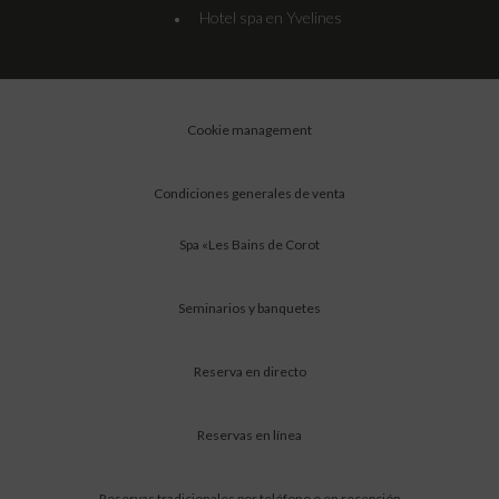
Hotel spa en Yvelines
•
Cookie management
Condiciones generales de venta
Spa «Les Bains de Corot
Seminarios y banquetes
Reserva en directo
Reservas en línea
Reservas tradicionales por teléfono o en recepción