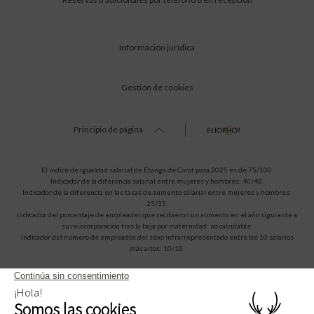
Información jurídica
Gestión de cookies
Principio de página
El índice de igualdad salarial de Étangs de Corot para 2025 es de 75/100.
Indicador de la diferencia salarial entre mujeres y hombres: 40/40.
Indicador de la diferencia en las tasas de aumento salarial entre mujeres y hombres:
25/35.
Indicador del porcentaje de empleadas que recibieron un aumento en el año siguiente a
su reincorporación tras la baja por maternidad: no calculable.
Indicador del número de empleados del sexo infrarrepresentado entre los 10 salarios
más altos: 10/10.
Amadeus (1A)
Sabre (AA)
Apollo/Galileo (UA)
Worldspan (TW)
WBORYEDC
WB392676
WBG6184
WBCOROT