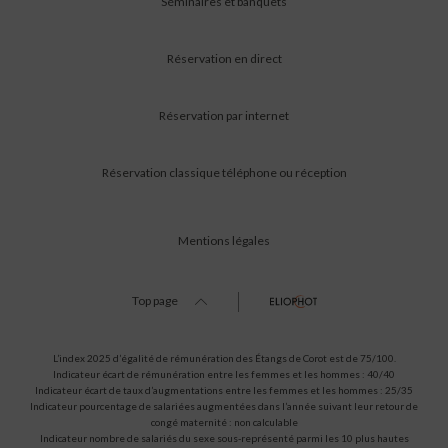
Séminaires et banquets
Réservation en direct
Réservation par internet
Réservation classique téléphone ou réception
Mentions légales
Top page
L’index 2025 d’égalité de rémunération des Étangs de Corot est de 75/100.
Indicateur écart de rémunération entre les femmes et les hommes : 40/40
Indicateur écart de taux d’augmentations entre les femmes et les hommes : 25/35
Indicateur pourcentage de salariées augmentées dans l’année suivant leur retour de
congé maternité : non calculable
Indicateur nombre de salariés du sexe sous-représenté parmi les 10 plus hautes