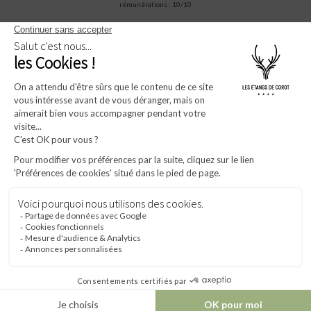
rémunérations : 10/10
Amadeus (1A)
Sabre (AA)
Apollo/Galileo (UA)
Worldspan (TW)
WBORYEDC
WB392676
WBG6184
WBCOROT
* Champs obligatoires.Ces informations restent confidentielles et ne seront jamais
diffusées à quelque organisme que ce soit.
** En soumettant ce formulaire, j'accepte que les informations saisies dans ce
formulaire soient utilisées et traitées pour permettre de me recontacter, dans le cadre
de ma demande d'informations, que ce soit par mail, ou téléphone.
Pour connaître et exercer vos droits, notamment de retrait de consentement à
l'utilisation de données collectées par ce formulaire. Veuillez consulter notre politique
de confidentialité.
Mentions légales
RÉSERVER UN TRANSFERT
FR
Tel
Accès
Email
Offres