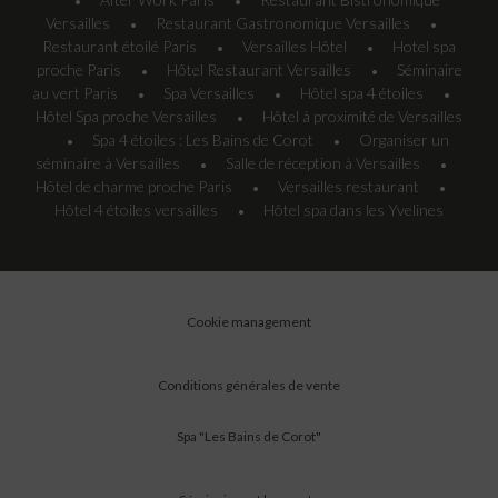
•
•
Versailles
Restaurant Gastronomique Versailles
•
•
Restaurant étoilé Paris
Versailles Hôtel
Hotel spa
•
•
proche Paris
Hôtel Restaurant Versailles
Séminaire
•
•
au vert Paris
Spa Versailles
Hôtel spa 4 étoiles
•
•
•
Hôtel Spa proche Versailles
Hôtel à proximité de Versailles
•
Spa 4 étoiles : Les Bains de Corot
Organiser un
•
•
séminaire à Versailles
Salle de réception à Versailles
•
•
Hôtel de charme proche Paris
Versailles restaurant
•
•
Hôtel 4 étoiles versailles
Hôtel spa dans les Yvelines
•
Cookie management
Conditions générales de vente
Spa "Les Bains de Corot"