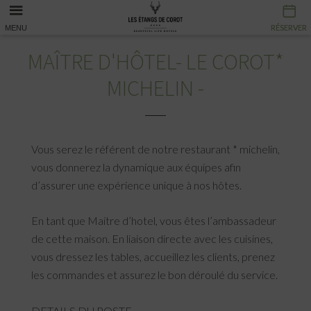
RÉSERVER
RÉSERVER
MENU
MAÎTRE D'HÔTEL- LE COROT*
MICHELIN -
Vous serez le référent de notre restaurant * michelin,
vous donnerez la dynamique aux équipes afin
d’assurer une expérience unique à nos hôtes.
En tant que Maitre d’hotel, vous êtes l’ambassadeur
de cette maison. En liaison directe avec les cuisines,
vous dressez les tables, accueillez les clients, prenez
les commandes et assurez le bon déroulé du service.
DETAILS DU POSTE